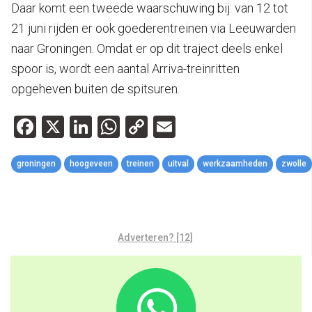
Daar komt een tweede waarschuwing bij: van 12 tot
21 juni rijden er ook goederentreinen via Leeuwarden
naar Groningen. Omdat er op dit traject deels enkel
spoor is, wordt een aantal Arriva-treinritten
opgeheven buiten de spitsuren.
Facebook
X
LinkedIn
WhatsApp
Copy
Email
Link
groningen
hoogeveen
treinen
uitval
werkzaamheden
zwolle
Adverteren? [12]