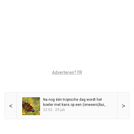
Adverteren? [9]
Na nog één tropische dag wordt het
<
>
koeler met kans op een (onweers)bui,
maar zomer blijft in het zadel
22:02 - 29 juli