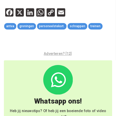
Facebook
X
LinkedIn
WhatsApp
Copy
Email
Link
arriva
groningen
personeelstekort.
schrappen
treinen
Adverteren? [12]
Whatsapp ons!
Heb jij nieuwstips? Of heb jij een boeiende foto of video