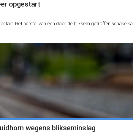
eer opgestart
estart. Het herstel van een door de bliksem getroffen schakelkas
uidhorn wegens blikseminslag