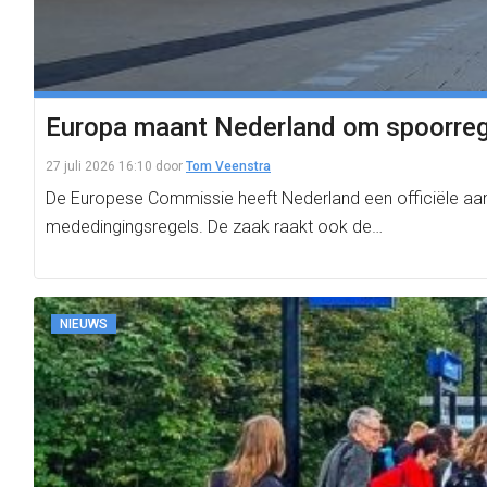
Europa maant Nederland om spoorregel
27 juli 2026 16:10
door
Tom Veenstra
De Europese Commissie heeft Nederland een officiële aanm
mededingingsregels. De zaak raakt ook de…
NIEUWS