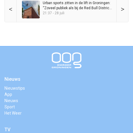
Urban sports zitten in de lift in Groningen:
<
>
“Zoveel publiek als bij de Red Bull District
Ride heb ik nog nooit op de Grote Markt
21:37 - 28 juli
gezien”
Nieuws
Nieuwstips
App
Nieuws
Sport
Het Weer
TV