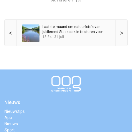
Adverteren? [9]
Laatste maand om natuurfoto’s van
<
>
jubilerend Stadspark in te sturen voor
wedstrijd
15:34 - 31 juli
Nieuws
Nieuwstips
App
Nieuws
Sport