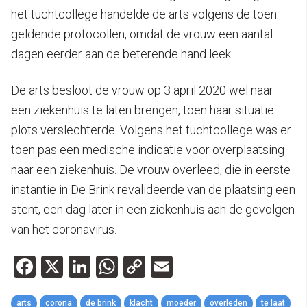
het tuchtcollege handelde de arts volgens de toen
geldende protocollen, omdat de vrouw een aantal
dagen eerder aan de beterende hand leek.
De arts besloot de vrouw op 3 april 2020 wel naar
een ziekenhuis te laten brengen, toen haar situatie
plots verslechterde. Volgens het tuchtcollege was er
toen pas een medische indicatie voor overplaatsing
naar een ziekenhuis. De vrouw overleed, die in eerste
instantie in De Brink revalideerde van de plaatsing een
stent, een dag later in een ziekenhuis aan de gevolgen
van het coronavirus.
Facebook
X
LinkedIn
WhatsApp
Copy
Email
Link
arts
corona
de brink
klacht
moeder
overleden
te laat