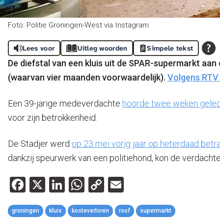
Foto: Politie Groningen-West via Instagram
Lees voor
Uitleg woorden
Simpele tekst
De diefstal van een kluis uit de SPAR-supermarkt aan
(waarvan vier maanden voorwaardelijk).
Volgens RTV
Een 39-jarige medeverdachte
hoorde twee weken gele
voor zijn betrokkenheid.
De Stadjer werd
op 23 mei vorig jaar op heterdaad betr
dankzij speurwerk van een politiehond, kon de verdacht
Facebook
X
LinkedIn
WhatsApp
Copy
Email
Link
groningen
kluis
kosteverloren
roof
supermarkt