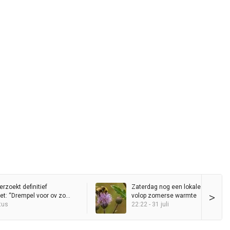
erzoekt definitief
Zaterdag nog een lokale bui, daar
>
et: “Drempel voor ov zo
volop zomerse warmte
 houden”
tus
22:22 - 31 juli