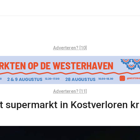
Adverteren? [10]
Adverteren? [11]
uit supermarkt in Kostverloren k