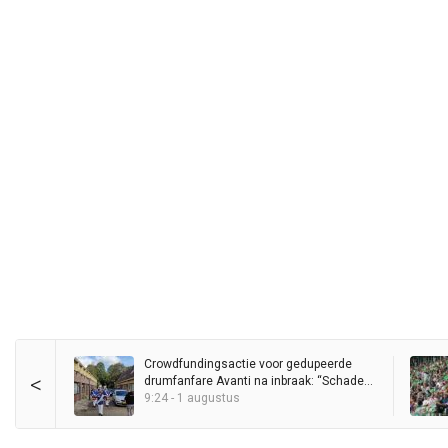
Crowdfundingsactie voor gedupeerde
<
drumfanfare Avanti na inbraak: “Schade
loopt in de duizenden euro’s”
9:24 - 1 augustus