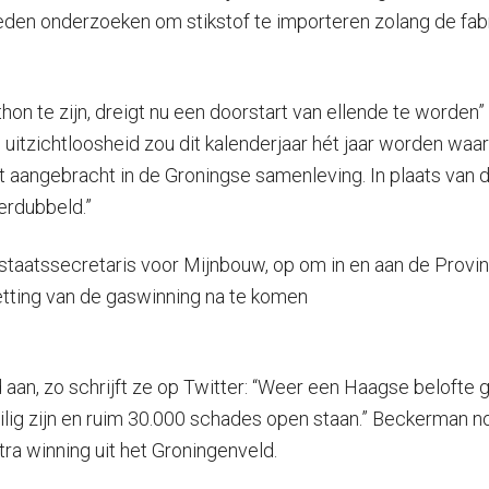
den onderzoeken om stikstof te importeren zolang de fabri
hon te zijn, dreigt nu een doorstart van ellende te worden”
n uitzichtloosheid zou dit kalenderjaar hét jaar worden wa
t aangebracht in de Groningse samenleving. In plaats van d
erdubbeld.”
 staatssecretaris voor Mijnbouw, op om in en aan de Provi
etting van de gaswinning na te komen
an, zo schrijft ze op Twitter: “Weer een Haagse belofte 
lig zijn en ruim 30.000 schades open staan.” Beckerman no
tra winning uit het Groningenveld.