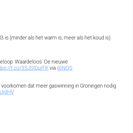
3 is (minder als het warm is, meer als het koud is).
n beloop. Waardeloos. De nieuwe
tps://t.co/35JSt0uIFK
via
@NOS
 te voorkomen dat meer gaswinning in Groningen nodig
A5UrdHV