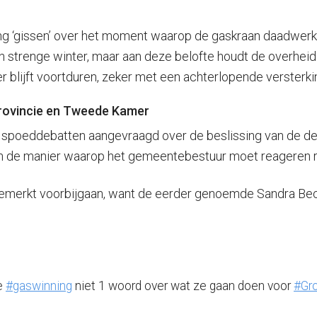
g ‘gissen’ over het moment waarop de gaskraan daadwerkeli
 strenge winter, maar aan deze belofte houdt de overheid
er blijft voortduren, zeker met een achterlopende versterki
provincie en Tweede Kamer
jn spoeddebatten aangevraagd over de beslissing van de d
 en de manier waarop het gemeentebestuur moet reageren r
ongemerkt voorbijgaan, want de eerder genoemde Sandra B
re
#gaswinning
niet 1 woord over wat ze gaan doen voor
#Gr