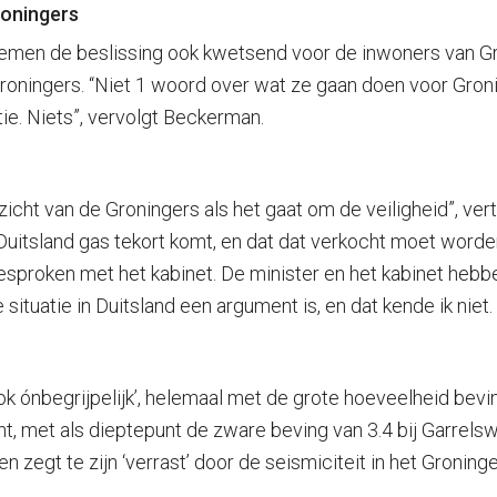
roningers
men de beslissing ook kwetsend voor de inwoners van Gron
roningers. “N
iet 1 woord over wat ze gaan doen voor Groni
e. Niets”, vervolgt Beckerman.
gezicht van de Groningers als het gaat om de veiligheid”, 
Duitsland gas tekort komt, en dat dat verkocht moet worden
esproken met het kabinet. De minister en het kabinet hebbe
 situatie in Duitsland een argument is, en dat kende ik nie
ónbegrijpelijk’, helemaal met de grote hoeveelheid bevin
, met als dieptepunt de zware beving van 3.4 bij Garrels
 zegt te zijn ‘verrast’ door de seismiciteit in het Gronin