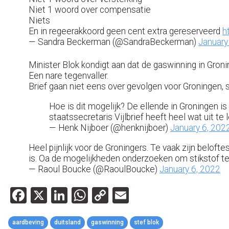
Niet 1 woord over compensatie
Niets
En in regeerakkoord geen cent extra gereserveerd
h
— Sandra Beckerman (@SandraBeckerman)
January
Minister Blok kondigt aan dat de gaswinning in Gronin
Een nare tegenvaller.
Brief gaan niet eens over gevolgen voor Groningen, 
Hoe is dit mogelijk? De ellende in Groningen i
staatssecretaris Vijlbrief heeft heel wat uit te
— Henk Nijboer (@henknijboer)
January 6, 202
Heel pijnlijk voor de Groningers. Te vaak zijn belo
is. Oa de mogelijkheden onderzoeken om stikstof te 
— Raoul Boucke (@RaoulBoucke)
January 6, 2022
Facebook
X
LinkedIn
WhatsApp
Copy
Email
Link
aardbeving
duitsland
gaswinning
stef blok