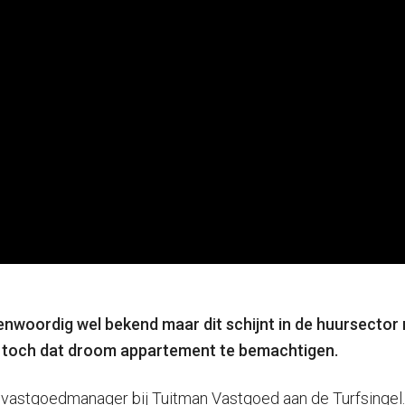
enwoordig wel bekend maar dit schijnt in de huursecto
m toch dat droom appartement te bemachtigen.
p, vastgoedmanager bij Tuitman Vastgoed aan de Turfsingel