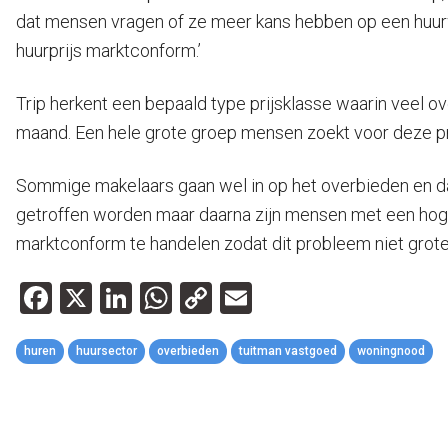
dat mensen vragen of ze meer kans hebben op een huurwo
huurprijs marktconform.’
Trip herkent een bepaald type prijsklasse waarin veel ov
maand. Een hele grote groep mensen zoekt voor deze prij
Sommige makelaars gaan wel in op het overbieden en da
getroffen worden maar daarna zijn mensen met een hoge
marktconform te handelen zodat dit probleem niet groter 
Facebook
X
LinkedIn
WhatsApp
Copy
Email
Link
huren
huursector
overbieden
tuitman vastgoed
woningnood