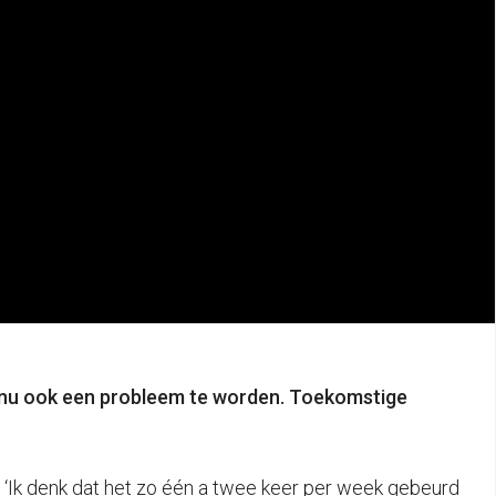
r nu ook een probleem te worden. Toekomstige
. ‘Ik denk dat het zo één a twee keer per week gebeurd