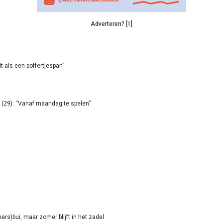
Adverteren? [1]
it als een poffertjespan”
(29): “Vanaf maandag te spelen”
rs)bui, maar zomer blijft in het zadel