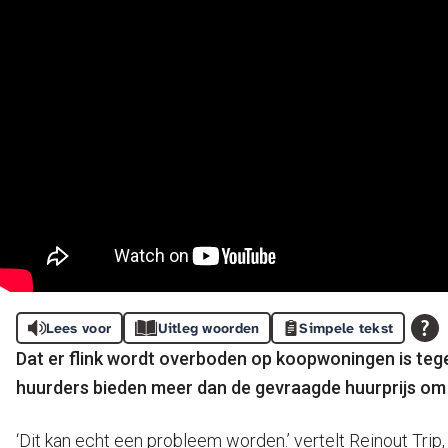
Lees voor
Uitleg woorden
Simpele tekst
Dat er flink wordt overboden op koopwoningen is teg
huurders bieden meer dan de gevraagde huurprijs o
‘Dit kan echt een probleem worden.’ vertelt Reinout Tri