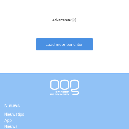
Adverteren? [6]
Laad meer berichten
Nieuws
Nieuwstips
App
Nieuws