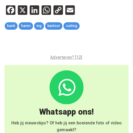
Facebook
X
LinkedIn
WhatsApp
Copy
Email
Link
bank
haren
ing
kantoor
suiting
Adverteren? [12]
Whatsapp ons!
Heb jij nieuwstips? Of heb jij een boeiende foto of video
gemaakt?