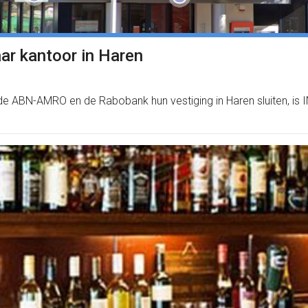
ar kantoor in Haren
de ABN-AMRO en de Rabobank hun vestiging in Haren sluiten, is 