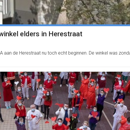
winkel elders in Herestraat
&A aan de Herestraat nu toch echt beginnen. De winkel was zond