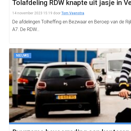
Tolafdeling RDW knapte uit jasje in 
14 november 2023 15:19
door
Tom Veenstra
De afdelingen Tolheffing en Bezwaar en Beroep van de Ri
A7. De RDW…
NIEUWS