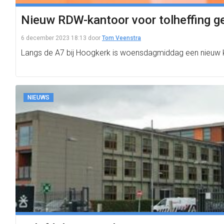
Nieuw RDW-kantoor voor tolheffing g
6 december 2023 18:13
door
Tom Veenstra
Langs de A7 bij Hoogkerk is woensdagmiddag een nieuw ka
NIEUWS