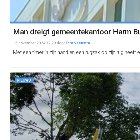
Man dreigt gemeentekantoor Harm Bui
15 november 2024 17:29
door
Tom Veenstra
Met een timer in zijn hand en een rugzak op zijn rug he
NIEUWS