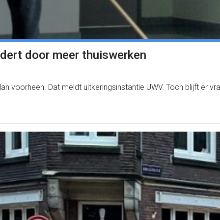
andert door meer thuiswerken
an voorheen. Dat meldt uitkeringsinstantie UWV. Toch blijft er v