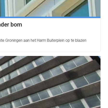
nder bom
te Groningen aan het Harm Buiterplein op te blazen