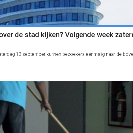
’ over de stad kijken? Volgende week zate
zaterdag 13 september kunnen bezoekers eenmalig naar de bovens