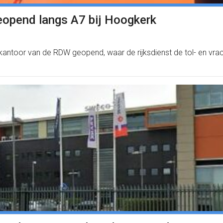
eopend langs A7 bij Hoogkerk
ntoor van de RDW geopend, waar de rijksdienst de tol- en vrac