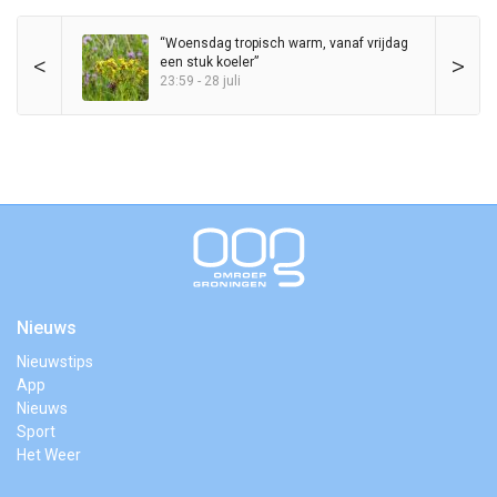
“Woensdag tropisch warm, vanaf vrijdag
<
>
een stuk koeler”
23:59 - 28 juli
Nieuws
Nieuwstips
App
Nieuws
Sport
Het Weer