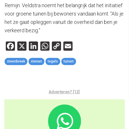
Remijn. Veldstra noemt het belangrijk dat het initiatief
voor groene tuinen bij bewoners vandaan komt. “Als je
het ze gaat opleggen vanuit de overheid dan ben je
verkeerd bezig.”
Facebook
X
LinkedIn
WhatsApp
Copy
Email
Link
steenbreek
stenen
tegels
tuinen
Adverteren? [12]