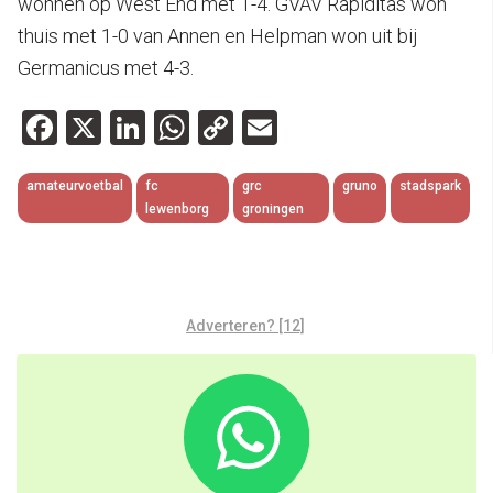
wonnen op West End met 1-4. GVAV Rapiditas won
thuis met 1-0 van Annen en Helpman won uit bij
Germanicus met 4-3.
Facebook
X
LinkedIn
WhatsApp
Copy
Email
Link
amateurvoetbal
fc
grc
gruno
stadspark
lewenborg
groningen
Adverteren? [12]