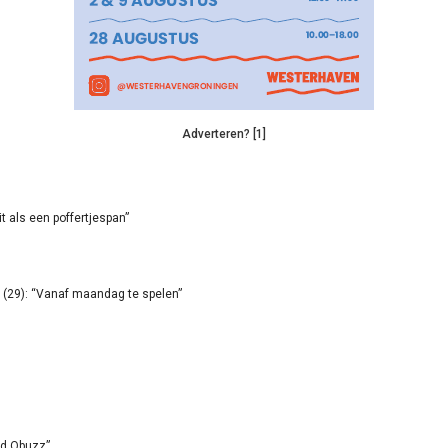
Adverteren? [1]
it als een poffertjespan”
(29): “Vanaf maandag te spelen”
id Qbuzz”