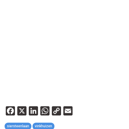
Facebook
X
LinkedIn
WhatsApp
Copy
Email
Link
siersteenlaan
vinkhuizen