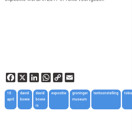
Facebook
X
LinkedIn
WhatsApp
Copy
Email
Link
10
david
david
expositie
groninger
tentoonstelling
toki
april
bowie
bowie
museum
is