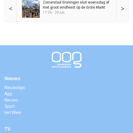
Zomerstad Groningen sluit woensdag af
<
>
met groot eindfeest op de Grote Markt
17:58 - 28 juli
Nieuws
Nieuwstips
App
Nieuws
Sport
Het Weer
TV