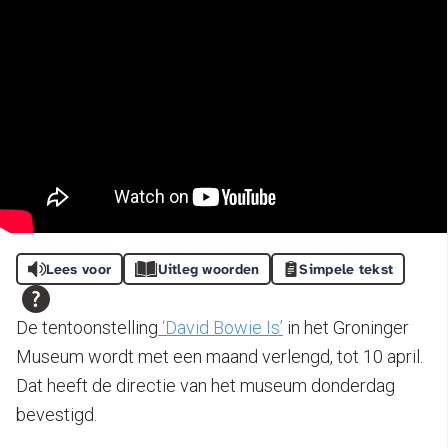
Lees voor
Uitleg woorden
Simpele tekst
De tentoonstelling
‘David Bowie Is’
in het Groninger
Museum wordt met een maand verlengd, tot 10 april.
Dat heeft de directie van het museum donderdag
bevestigd.