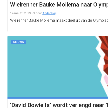
Wielrenner Bauke Mollema naar Olym
14 mei 2021 19:59
door
Andor Heij
Wielrenner Bauke Mollema maakt deel uit van de Olympis
NIEUWS
‘David Bowie Is’ wordt verlengd naar 1