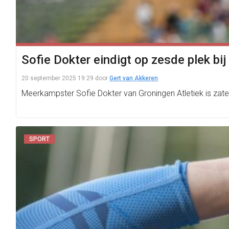
Sofie Dokter eindigt op zesde plek bi
20 september 2025 19:29
door
Gert van Akkeren
Meerkampster Sofie Dokter van Groningen Atletiek is zat
SPORT