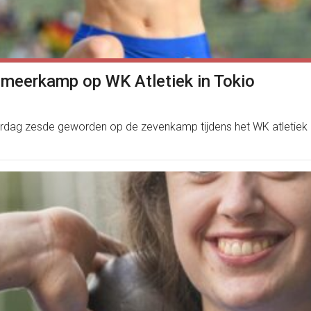
j meerkamp op WK Atletiek in Tokio
erdag zesde geworden op de zevenkamp tijdens het WK atletiek i