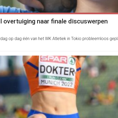
l overtuiging naar finale discuswerpen
erdag op dag één van het WK Atletiek in Tokio probleemloos gepl