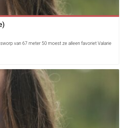
e)
usworp van 67 meter 50 moest ze alleen favoriet Valarie