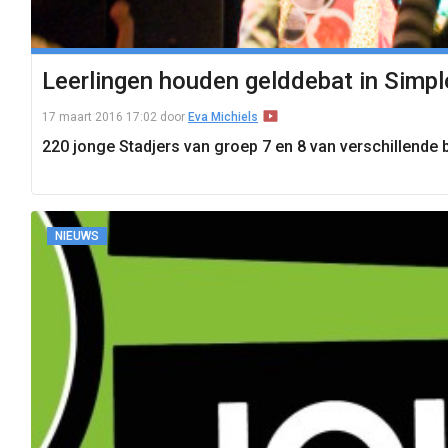
Leerlingen houden gelddebat in Simp
17 maart 2016 17:02
door
Eva Michiels
220 jonge Stadjers van groep 7 en 8 van verschillend
NIEUWS