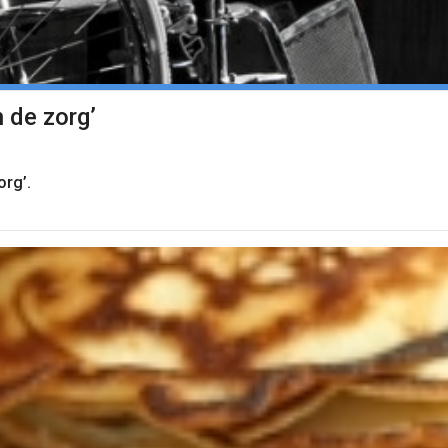
n de zorg’
org’.