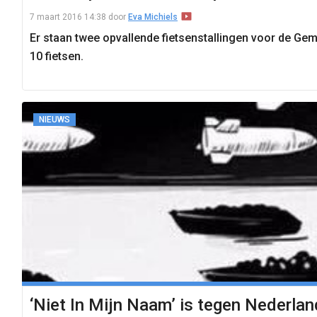
7 maart 2016 14:38
door
Eva Michiels
Er staan twee opvallende fietsenstallingen voor de Gem
10 fietsen.
NIEUWS
‘Niet In Mijn Naam’ is tegen Nederl