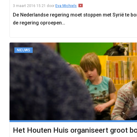
3 maart 2016 15:21
door
Eva Michiels
De Nederlandse regering moet stoppen met Syrië te bomb
de regering oproepen…
NIEUWS
Het Houten Huis organiseert groot bo