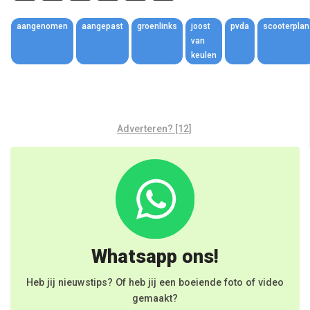
Link
aangenomen
aangepast
groenlinks
joost
pvda
scooterplan
van
keulen
Adverteren? [12]
Whatsapp ons!
Heb jij nieuwstips? Of heb jij een boeiende foto of video
gemaakt?