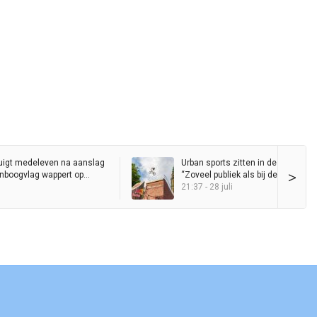
uigt medeleven na aanslag
Urban sports zitten in de lift in Gro
>
genboogvlag wappert op
“Zoveel publiek als bij de Red Bull D
Ride heb ik nog nooit op de Grote 
21:37 - 28 juli
gezien”