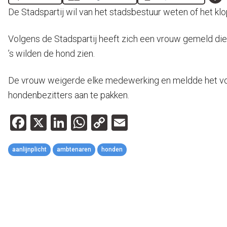
De Stadspartij wil van het stadsbestuur weten of het 
Volgens de Stadspartij heeft zich een vrouw gemeld die z
’s wilden de hond zien.
De vrouw weigerde elke medewerking en meldde het voorv
hondenbezitters aan te pakken.
Facebook
X
LinkedIn
WhatsApp
Copy
Email
Link
aanlijnplicht
ambtenaren
honden