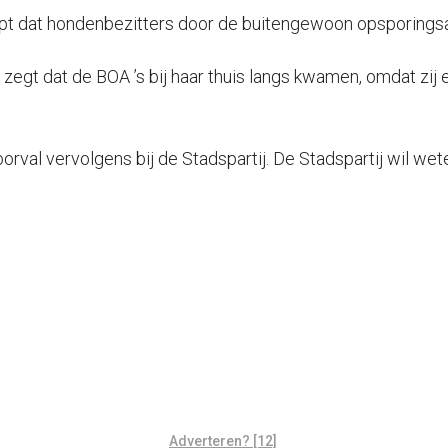
klopt dat hondenbezitters door de buitengewoon opsporing
egt dat de BOA ’s bij haar thuis langs kwamen, omdat zij e
al vervolgens bij de Stadspartij. De Stadspartij wil wet
Adverteren? [12]