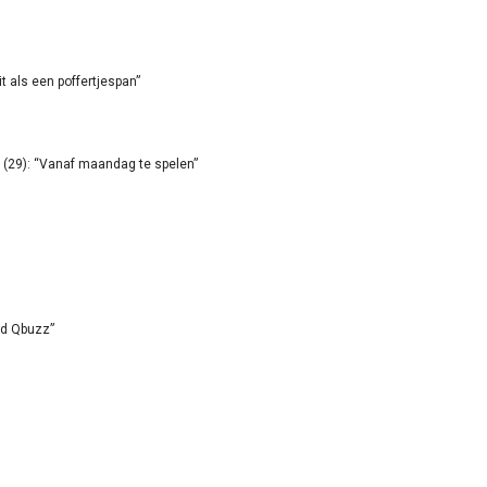
it als een poffertjespan”
(29): “Vanaf maandag te spelen”
id Qbuzz”