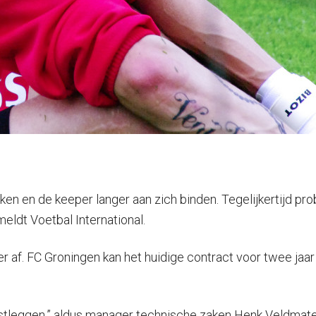
en en de keeper langer aan zich binden. Tegelijkertijd pr
eldt Voetbal International.
 af. FC Groningen kan het huidige contract voor twee jaar 
tleggen,” aldus manager technische zaken Henk Veldmate. “