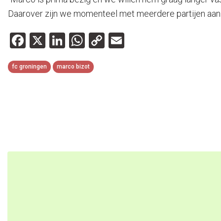
Daarover zijn we momenteel met meerdere partijen aan 
Facebook
X
LinkedIn
WhatsApp
Copy
Email
Link
fc groningen
marco bizot