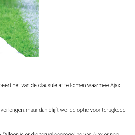
obeert het van de clausule af te komen waarmee Ajax
verlengen, maar dan blijft wel de optie voor terugkoop
Alleen is er die terugkoopregeling van Ajax er nog.