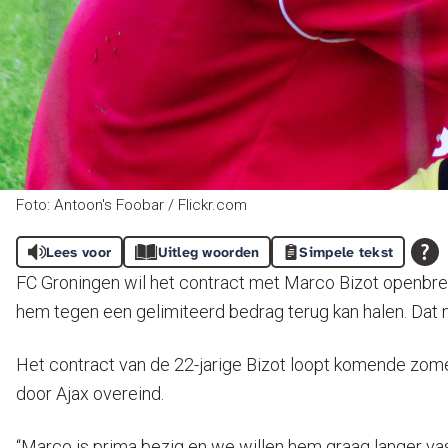
Foto: Antoon's Foobar / Flickr.com
Lees voor
Uitleg woorden
Simpele tekst
FC Groningen wil het contract met Marco Bizot openbrek
hem tegen een gelimiteerd bedrag terug kan halen. Dat m
Het contract van de 22-jarige Bizot loopt komende zomer
door Ajax overeind.
“Marco is prima bezig en we willen hem graag langer vas