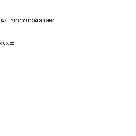
(29): “Vanaf maandag te spelen”
id Qbuzz”