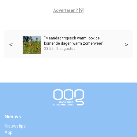
Adverteren? [9]
“Maandag tropisch warm, ook de
<
>
komende dagen warm zomerweer”
23:52 - 2 augustus
Nieuws
Nieuwstips
App