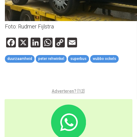
Foto: Rudmer Fijlstra
Facebook
X
LinkedIn
WhatsApp
Copy
Email
Link
duurzaamheid
peter rehwinkel
superbus
wubbo ockels
Adverteren? [12]