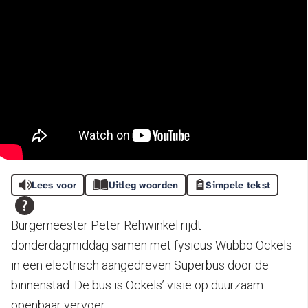
Lees voor
Uitleg woorden
Simpele tekst
Burgemeester Peter Rehwinkel rijdt
donderdagmiddag samen met fysicus Wubbo Ockels
in een electrisch aangedreven Superbus door de
binnenstad. De bus is Ockels’ visie op duurzaam
openbaar vervoer.