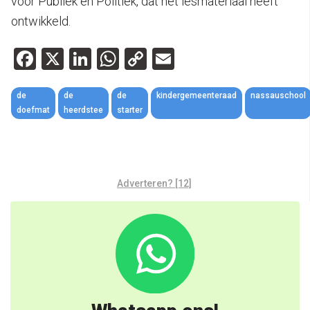
voor Publiek en Politiek, dat het lesmateriaal heeft
ontwikkeld.
Facebook
X
LinkedIn
WhatsApp
Copy
Email
Link
de
de
de
kindergemeenteraad
nassauschool
doefmat
heerdstee
starter
Adverteren? [12]