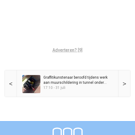
Adverteren? [9]
Graffitikunstenaar beroofd tijdens werk
<
>
aan muurschildering in tunnel onder
Station Haren
17:10 - 31 juli