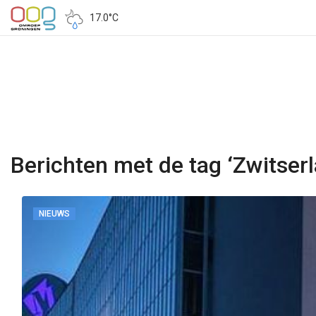
17.0°C
Berichten met de tag ‘Zwitserl
NIEUWS