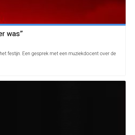
er was”
r het festijn. Een gesprek met een muziekdocent over de