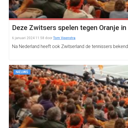
Deze Zwitsers spelen tegen Oranje in
6 januari 2024 11:58
door
Tom Veenstra
Na Nederland heeft ook Zwitserland de tennissers bekend g
NIEUWS