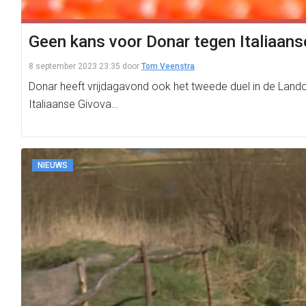
Geen kans voor Donar tegen Italiaans
8 september 2023 23:35
door
Tom Veenstra
Donar heeft vrijdagavond ook het tweede duel in de Lando
Italiaanse Givova…
NIEUWS