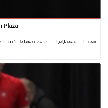
niPlaza
e staan Nederland en Zwitserland gelijk qua stand na één