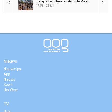
<
>
met groot eindfeest op de Grote Markt
17:58 - 28 juli
Nieuws
Nieuwstips
App
Nieuws
Sport
Het Weer
TV
Gids