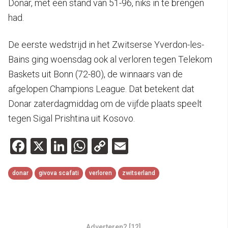
Donar, met een stand van 51-96, niks in te brengen
had.
De eerste wedstrijd in het Zwitserse Yverdon-les-
Bains ging woensdag ook al verloren tegen Telekom
Baskets uit Bonn (72-80), de winnaars van de
afgelopen Champions League. Dat betekent dat
Donar zaterdagmiddag om de vijfde plaats speelt
tegen Sigal Prishtina uit Kosovo.
Facebook
X
LinkedIn
WhatsApp
Copy
Email
Link
donar
givova scafati
verloren
zwitserland
Adverteren? [12]