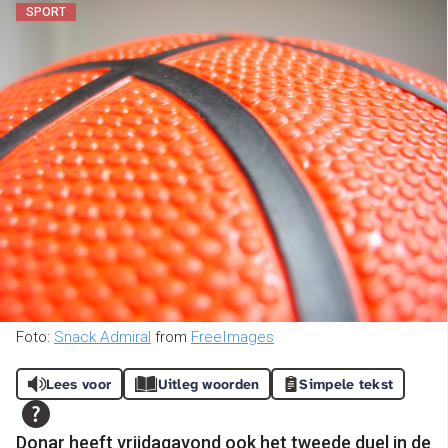
SPORT
Foto:
Snack Admiral
from
FreeImages
Lees voor
Uitleg woorden
Simpele tekst
Donar heeft vrijdagavond ook het tweede duel in de