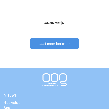
Adverteren? [6]
Laad meer berichten
Nieuws
Nieuwstips
App