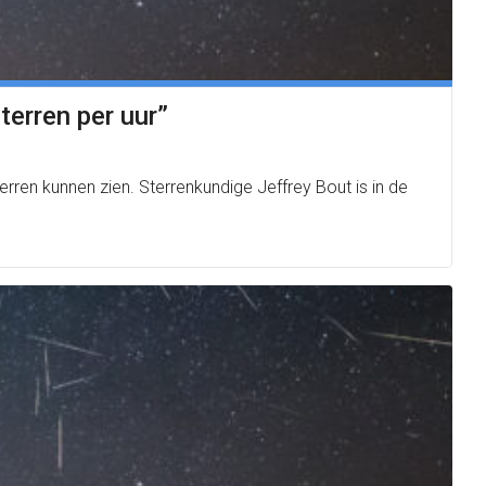
terren per uur”
ren kunnen zien. Sterrenkundige Jeffrey Bout is in de