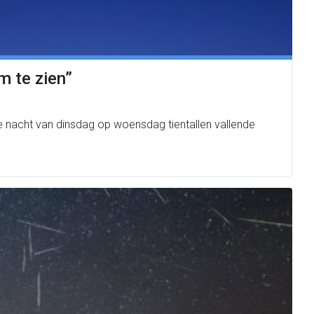
m te zien”
e nacht van dinsdag op woensdag tientallen vallende