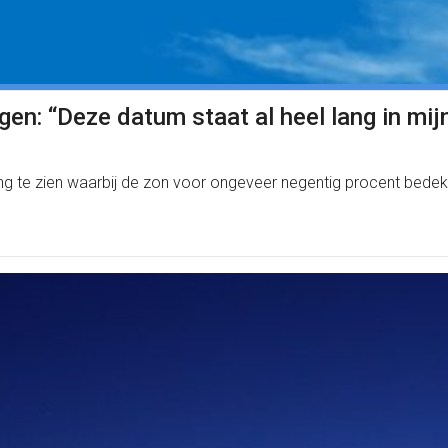
en: “Deze datum staat al heel lang in mi
ing te zien waarbij de zon voor ongeveer negentig procent bed