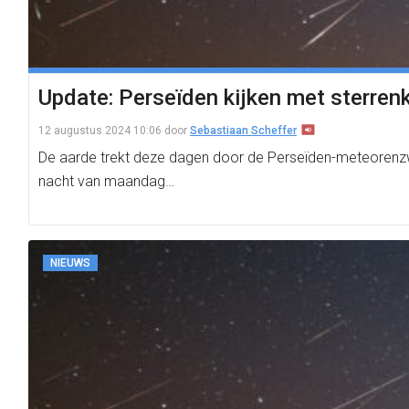
Update: Perseïden kijken met sterrenk
12 augustus 2024 10:06
door
Sebastiaan Scheffer
De aarde trekt deze dagen door de Perseïden-meteorenzwer
nacht van maandag…
NIEUWS