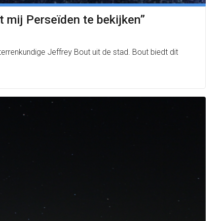
 mij Perseïden te bekijken”
errenkundige Jeffrey Bout uit de stad. Bout biedt dit