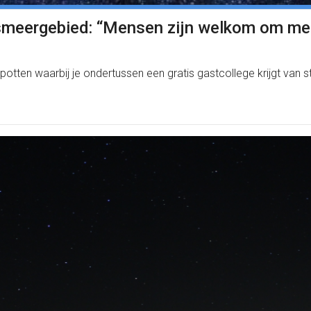
rsmeergebied: “Mensen zijn welkom om met
potten waarbij je ondertussen een gratis gastcollege krijgt van st