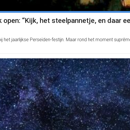
pen: “Kijk, het steelpannetje, en daar ee
 bij het jaarlijkse Perseïden-festijn. Maar rond het moment supr