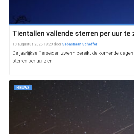
Tientallen vallende sterren per uur te
10 augustus 2025 18:23
door
Sebastiaan Scheffer
De jaarlijkse Perseïden-zwerm bereikt de komende dagen z
sterren per uur zien.
NIEUWS