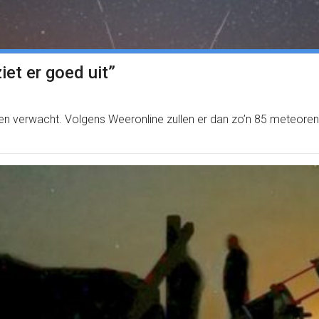
iet er goed uit”
 verwacht. Volgens Weeronline zullen er dan zo’n 85 meteoren p