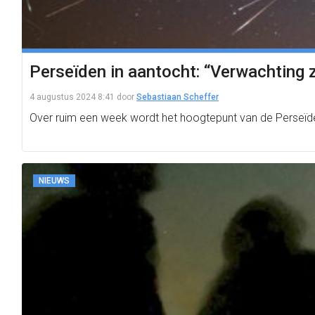
Perseïden in aantocht: “Verwachting z
4 augustus 2024 8:41
door
Sebastiaan Scheffer
Over ruim een week wordt het hoogtepunt van de Perseïden
NIEUWS