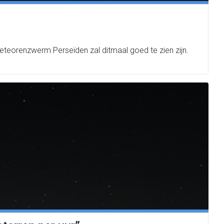
meteorenzwerm Perseïden zal ditmaal goed te zien zijn.