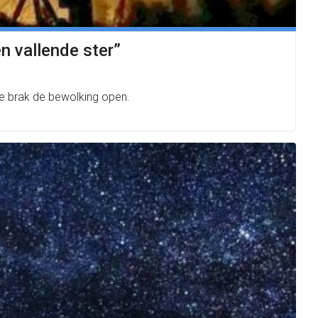
n vallende ster”
ême brak de bewolking open.