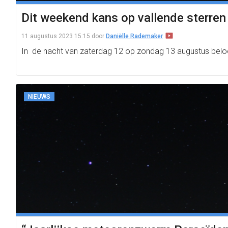
Dit weekend kans op vallende sterren
11 augustus 2023 15:15
door
Daniëlle Rademaker
In de nacht van zaterdag 12 op zondag 13 augustus beloof
NIEUWS