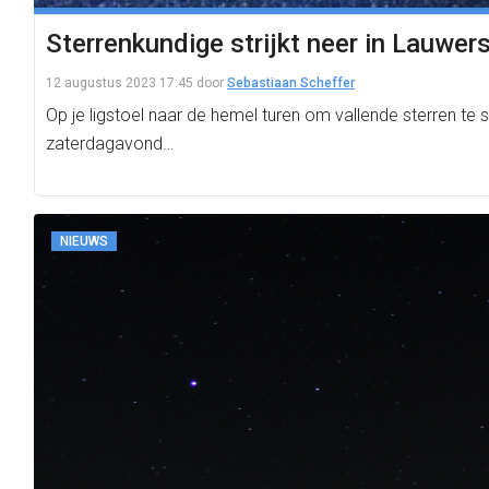
Sterrenkundige strijkt neer in Lauwe
12 augustus 2023 17:45
door
Sebastiaan Scheffer
Op je ligstoel naar de hemel turen om vallende sterren te s
zaterdagavond…
NIEUWS