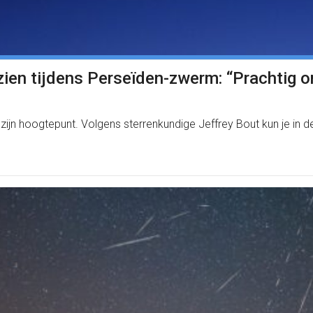
 zien tijdens Perseïden-zwerm: “Prachtig o
ijn hoogtepunt. Volgens sterrenkundige Jeffrey Bout kun je in d