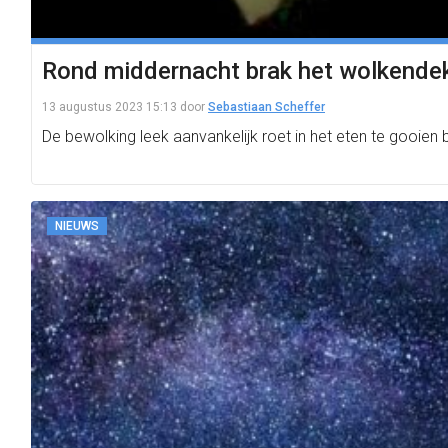
Rond middernacht brak het wolkendek o
13 augustus 2023 15:13
door
Sebastiaan Scheffer
De bewolking leek aanvankelijk roet in het eten te gooien
NIEUWS