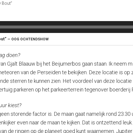
y Bout”
out”
— OOG OCHTENDSHOW
dag doen?
an Gjalt Blaauw bij het Beijumerbos gaan staan. Ik neem mi
teoren van de Perseïden te bekijken. Deze locatie is op zi
nde sterren te kunnen zien. Het voordeel van deze locatie i
rtuig parkeren op het parkeerterrein tegenover boerderij R
uur kiest?
geen storende factor is. De maan gaat namelijk rond 23.30
ijker even naar de maan te kijken. Dat is ontzettend leuk.
 van de ringen op de planeet goed kunt waarnemen. Jupiter 