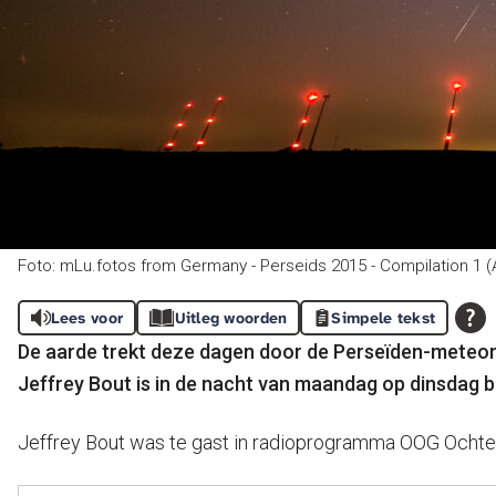
Foto: mLu.fotos from Germany - Perseids 2015 - Compilation 1 
Lees voor
Uitleg woorden
Simpele tekst
De aarde trekt deze dagen door de Perseïden-meteore
Jeffrey Bout is in de nacht van maandag op dinsdag b
Jeffrey Bout was te gast in radioprogramma OOG Ochte