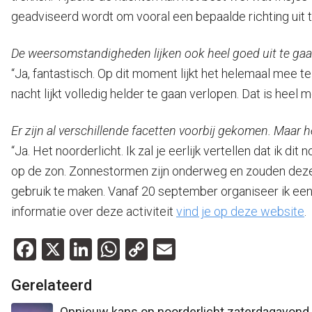
geadviseerd wordt om vooral een bepaalde richting uit te
De weersomstandigheden lijken ook heel goed uit te ga
“Ja, fantastisch. Op dit moment lijkt het helemaal mee t
nacht lijkt volledig helder te gaan verlopen. Dat is heel m
Er zijn al verschillende facetten voorbij gekomen. Maar 
“Ja. Het noorderlicht. Ik zal je eerlijk vertellen dat ik d
op de zon. Zonnestormen zijn onderweg en zouden deze 
gebruik te maken. Vanaf 20 september organiseer ik een 
informatie over deze activiteit
vind je op deze website
.
Facebook
X
LinkedIn
WhatsApp
Copy
Email
Link
Gerelateerd
Opnieuw kans op noorderlicht zaterdagavond