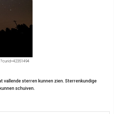
hp?curid=42351494
t vallende sterren kunnen zien. Sterrenkundige
 kunnen schuiven.