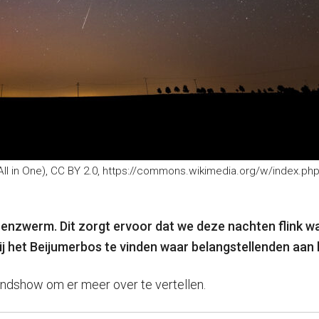
(All in One), CC BY 2.0, https://commons.wikimedia.org/w/index.p
nzwerm. Dit zorgt ervoor dat we deze nachten flink wa
ij het Beijumerbos te vinden waar belangstellenden aan
ndshow om er meer over te vertellen.