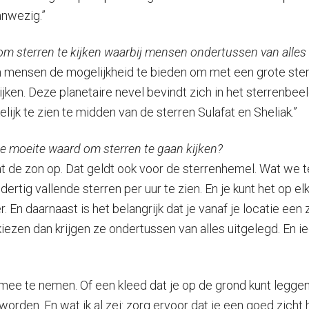
anwezig.”
om sterren te kijken waarbij mensen ondertussen van alles 
 om mensen de mogelijkheid te bieden om met een grote sterre
jken. Deze planetaire nevel bevindt zich in het sterrenbeel
jk te zien te midden van de sterren Sulafat en Sheliak.”
de moeite waard om sterren te gaan kijken?
t de zon op. Dat geldt ook voor de sterrenhemel. Wat we te 
 dertig vallende sterren per uur te zien. En je kunt het op 
er. En daarnaast is het belangrijk dat je vanaf je locatie ee
iezen dan krijgen ze ondertussen van alles uitgelegd. En ie
oel mee te nemen. Of een kleed dat je op de grond kunt legg
 worden. En wat ik al zei: zorg ervoor dat je een goed zicht