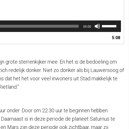
Gebruik
00:00
Omhoog/Omla
pijltoetsen
5:08
om
het
volume
te
jn grote sterrenkijker mee. En het is de bedoeling om
verhogen
ch redelijk donker. Niet zo donker als bij Lauwersoog of
of
te
s dat het het voor veel inwoners uit Stad makkelijk te
verlagen.
ietland.”
 uur onder. Door om 22.30 uur te beginnen hebben
 Daarnaast is in deze periode de planeet Saturnus te
en Mars zijn deze periode ook zichtbaar, maar zij