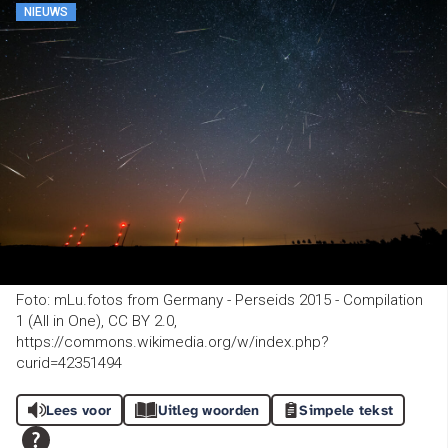
NIEUWS
Foto: mLu.fotos from Germany - Perseids 2015 - Compilation
1 (All in One), CC BY 2.0,
https://commons.wikimedia.org/w/index.php?
curid=42351494
Lees voor
Uitleg woorden
Simpele tekst