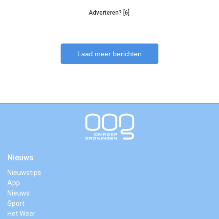
Adverteren? [6]
Laad meer berichten
Nieuws
Nieuwstips
App
Nieuws
Sport
Het Weer