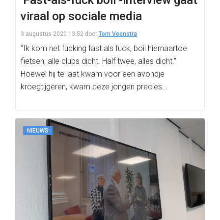
‘Fast-als-fuck boii’-interview gaat
viraal op sociale media
3 augustus 2020 13:52
door
Tom Veenstra
“Ik kom net fucking fast als fuck, boii hiernaartoe
fietsen, alle clubs dicht. Half twee, alles dicht.”
Hoewel hij te laat kwam voor een avondje
kroegtijgeren, kwam deze jongen precies…
NIEUWS