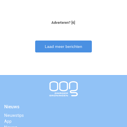
Adverteren? [6]
Laad meer berichten
Nieuws
Nieuwstips
App