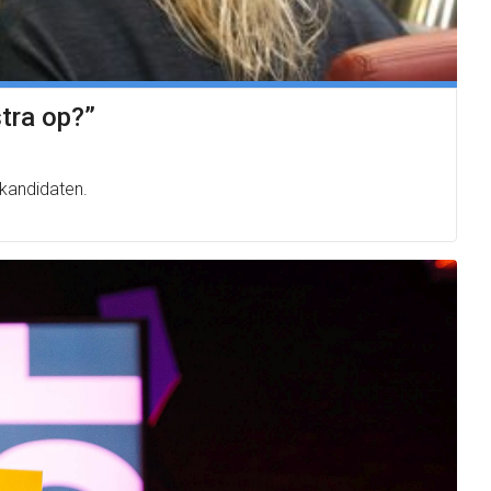
tra op?”
kandidaten.