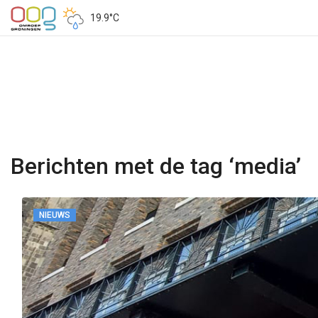
19.9°C
Berichten met de tag ‘media’
NIEUWS