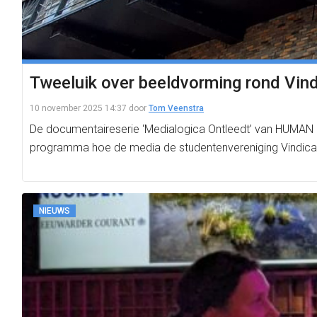
Tweeluik over beeldvorming rond Vind
10 november 2025 14:37
door
Tom Veenstra
De documentaireserie ‘Medialogica Ontleedt’ van HUMAN b
programma hoe de media de studentenvereniging Vindica
NIEUWS