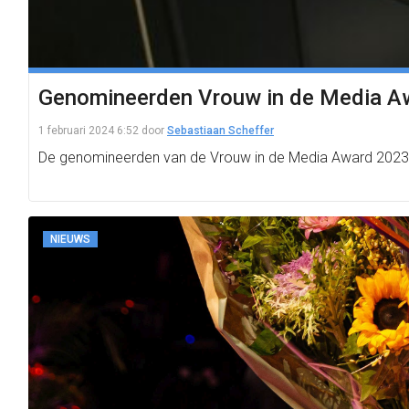
Genomineerden Vrouw in de Media Aw
1 februari 2024 6:52
door
Sebastiaan Scheffer
De genomineerden van de Vrouw in de Media Award 2023 z
NIEUWS