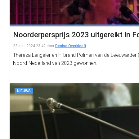
Noorderpersprijs 2023 uitgereikt in 
22 april 2024 23:42
door
Denise Overkleeft
Thereza Langeler en Hilbrand Polman van de Leeuwarder 
Noord-Nederland van 2023 gewonnen.
NIEUWS