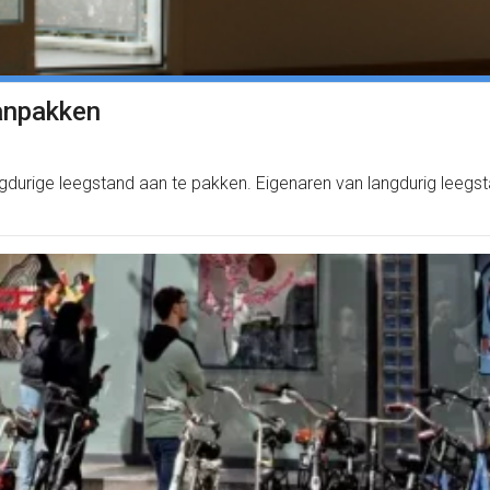
anpakken
urige leegstand aan te pakken. Eigenaren van langdurig leegsta