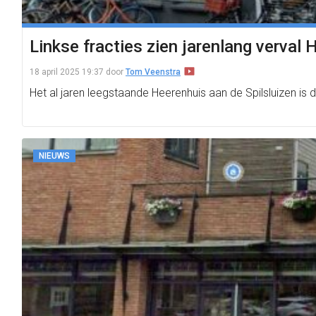
Linkse fracties zien jarenlang verva
18 april 2025 19:37
door
Tom Veenstra
Het al jaren leegstaande Heerenhuis aan de Spilsluizen is
NIEUWS