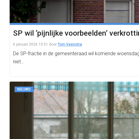
SP wil ‘pijnlijke voorbeelden’ verkrot
6 januari 2026 10:51
door
Tom Veenstra
De SP-fractie in de gemeenteraad wil komende woensdag op
niet…
NIEUWS