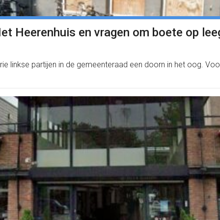
l Het Heerenhuis en vragen om boete op le
 drie linkse partijen in de gemeenteraad een doorn in het oog. 