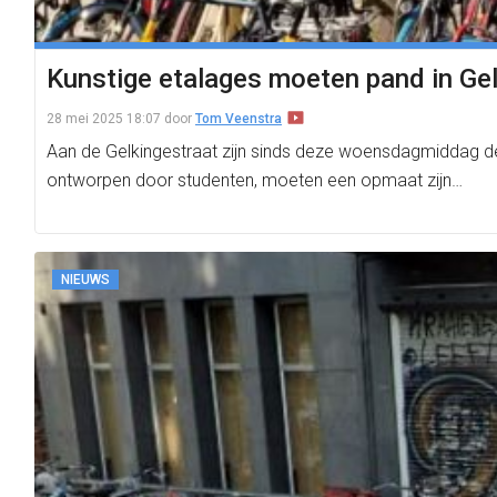
Kunstige etalages moeten pand in Gel
28 mei 2025 18:07
door
Tom Veenstra
Aan de Gelkingestraat zijn sinds deze woensdagmiddag der
ontworpen door studenten, moeten een opmaat zijn…
NIEUWS