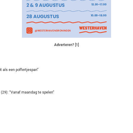
Adverteren? [1]
it als een poffertjespan”
(29): “Vanaf maandag te spelen”