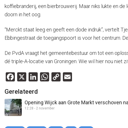
koffiebranderij, een bierbrouwerij. Maar niks lukte en 
doorn in het oog.
“Merckt staat leeg en geeft een dode indruk”, vertelt Tje
Ebbingestraat de toegangspoort is voor het centrum. De
De PvdA vraagt het gemeentebestuur om tot een oplossin
dé triple-A-locatie van Groningen. Wie wil hier nou niet z
Facebook
X
LinkedIn
WhatsApp
Copy
Email
Link
Gerelateerd
Opening Wijck aan Grote Markt verschoven na
12:28 - 2 november