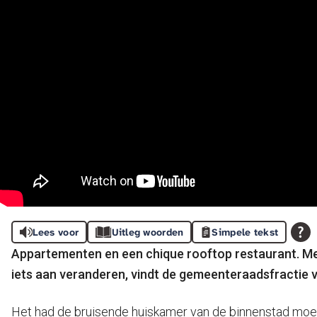
Lees voor
Uitleg woorden
Simpele tekst
Appartementen en een chique rooftop restaurant. Merc
iets aan veranderen, vindt de gemeenteraadsfractie va
Het had de bruisende huiskamer van de binnenstad moes