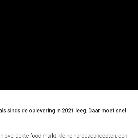
s sinds de oplevering in 2021 leeg. Daar moet snel
n overdekte food-markt, kleine horecaconcepten, een