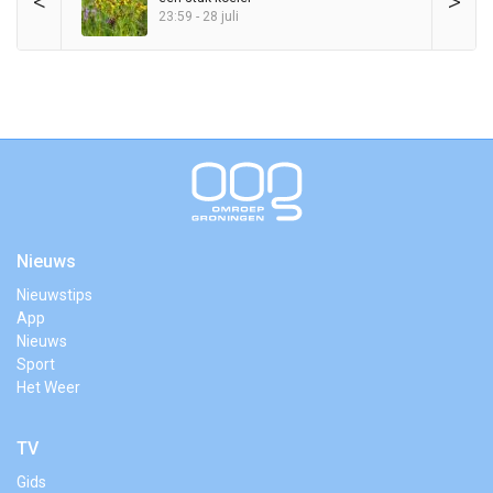
<
>
23:59 - 28 juli
Nieuws
Nieuwstips
App
Nieuws
Sport
Het Weer
TV
Gids