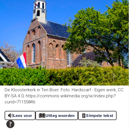
De Kloosterkerk in Ten Boer. Foto: Hardscarf - Eigen werk, CC
BY-SA 4.0, https://commons.wikimedia.org/w/index.php?
curid=71155846
Lees voor
Uitleg woorden
Simpele tekst