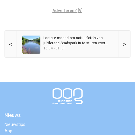
Adverteren? [9]
Laatste maand om natuurfoto’s van
<
>
jubilerend Stadspark in te sturen voor
wedstrijd
15:34 - 31 juli
Nieuws
Nieuwstips
App