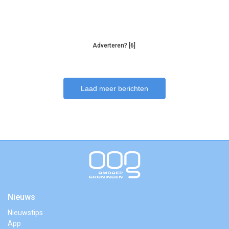
Adverteren? [6]
Laad meer berichten
Nieuws
Nieuwstips
App