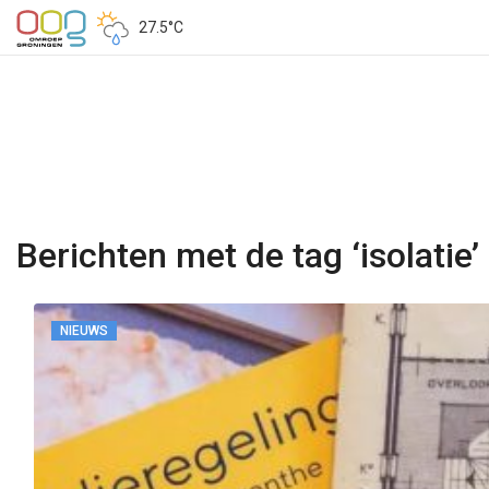
27.5°C
Berichten met de tag ‘isolatie’
NIEUWS