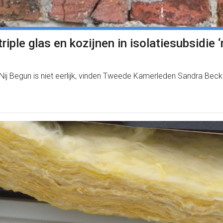
riple glas en kozijnen in isolatiesubsidie 
t Nij Begun is niet eerlijk, vinden Tweede Kamerleden Sandra Bec