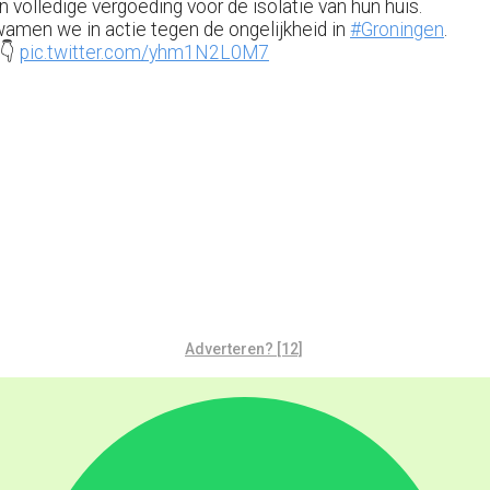
n volledige vergoeding voor de isolatie van hun huis.
amen we in actie tegen de ongelijkheid in
#Groningen
.
👇
pic.twitter.com/yhm1N2L0M7
Adverteren? [12]