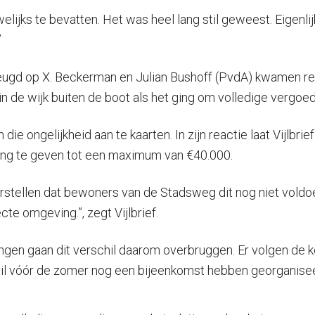
lijks te bevatten. Het was heel lang stil geweest. Eigenli
”
heugd op X. Beckerman en Julian Bushoff (PvdA) kwamen r
in de wijk buiten de boot als het ging om volledige vergo
ongelijkheid aan te kaarten. In zijn reactie laat Vijlbri
ng te geven tot een maximum van €40.000.
 voorstellen dat bewoners van de Stadsweg dit nog niet vol
te omgeving.”, zegt Vijlbrief.
ngen gaan dit verschil daarom overbruggen. Er volgen de
l vóór de zomer nog een bijeenkomst hebben georganise