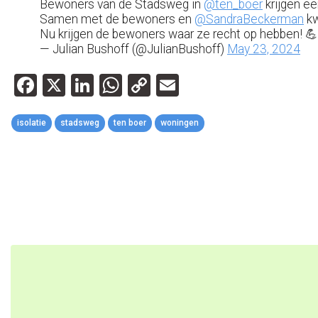
Bewoners van de Stadsweg in
@ten_boer
krijgen ee
Samen met de bewoners en
@SandraBeckerman
kw
Nu krijgen de bewoners waar ze recht op hebben! 
— Julian Bushoff (@JulianBushoff)
May 23, 2024
Facebook
X
LinkedIn
WhatsApp
Copy
Email
Link
isolatie
stadsweg
ten boer
woningen