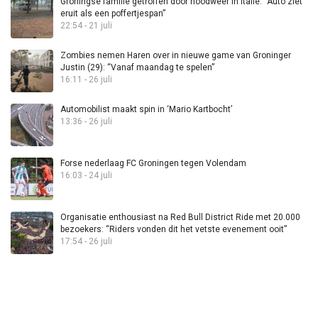
Groningse familie getroffen door noodweer in Italië: “Auto ziet
eruit als een poffertjespan”
22:54 - 21 juli
Zombies nemen Haren over in nieuwe game van Groninger
Justin (29): “Vanaf maandag te spelen”
16:11 - 26 juli
Automobilist maakt spin in ‘Mario Kartbocht’
13:36 - 26 juli
Forse nederlaag FC Groningen tegen Volendam
16:03 - 24 juli
Organisatie enthousiast na Red Bull District Ride met 20.000
bezoekers: “Riders vonden dit het vetste evenement ooit”
17:54 - 26 juli