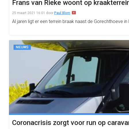
Frans van Rieke woont op kraakterrei
25 maart 2021 16:01
door
Paul Blom
Al jaren ligt er een terrein braak naast de Gorechthoeve i
NIEUWS
Coronacrisis zorgt voor run op carav