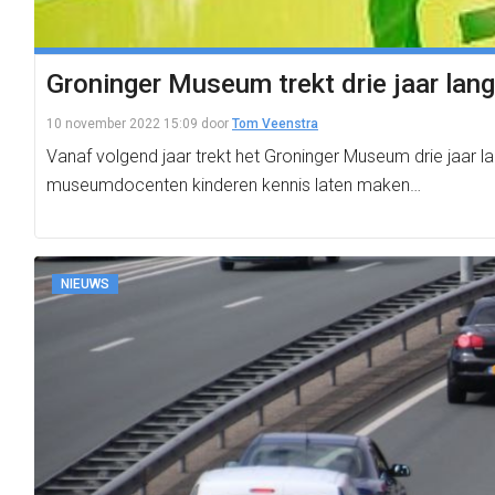
Groninger Museum trekt drie jaar lan
10 november 2022 15:09
door
Tom Veenstra
Vanaf volgend jaar trekt het Groninger Museum drie jaar
museumdocenten kinderen kennis laten maken…
NIEUWS