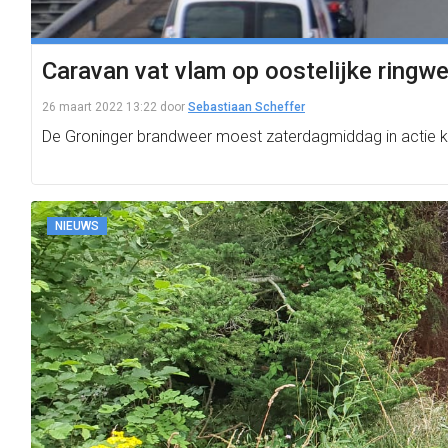
Caravan vat vlam op oostelijke ringw
26 maart 2022 13:22
door
Sebastiaan Scheffer
De Groninger brandweer moest zaterdagmiddag in actie ko
NIEUWS