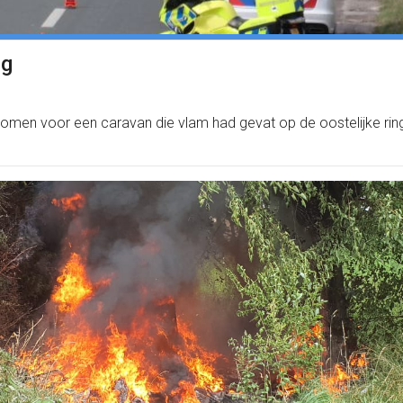
eg
men voor een caravan die vlam had gevat op de oostelijke ring