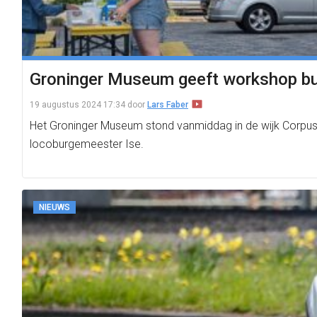
Groninger Museum geeft workshop but
19 augustus 2024 17:34
door
Lars Faber
Het Groninger Museum stond vanmiddag in de wijk Corpu
locoburgemeester Ise.
NIEUWS