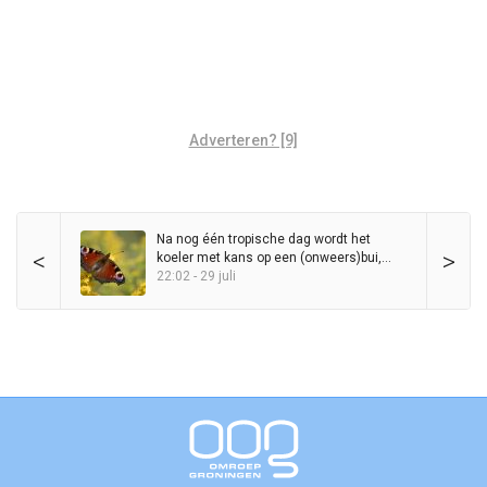
Adverteren? [9]
Na nog één tropische dag wordt het
<
>
koeler met kans op een (onweers)bui,
maar zomer blijft in het zadel
22:02 - 29 juli