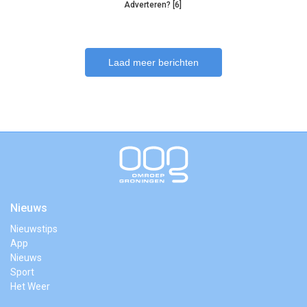
Adverteren? [6]
Laad meer berichten
Nieuws
Nieuwstips
App
Nieuws
Sport
Het Weer