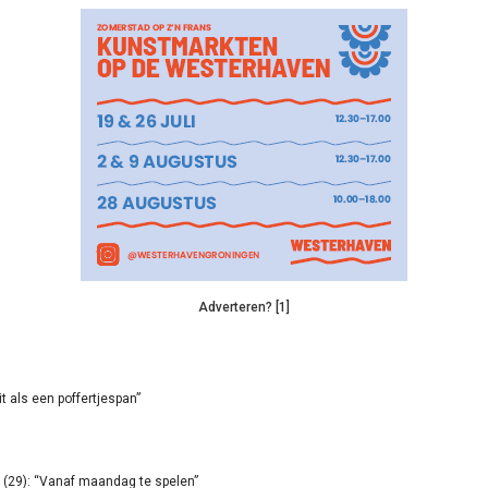
Adverteren? [1]
it als een poffertjespan”
(29): “Vanaf maandag te spelen”