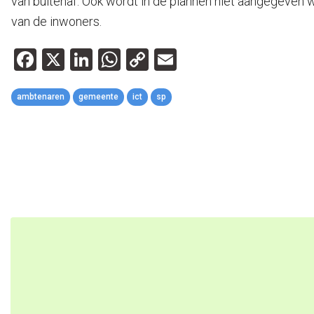
van buitenaf. Ook wordt in de plannen niet aangegeven 
van de inwoners.
Facebook
X
LinkedIn
WhatsApp
Copy
Email
Link
ambtenaren
gemeente
ict
sp