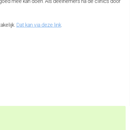
 goed mee kan doen. Als deelnemers na de clinics door
akelijk.
Dat kan via deze link
.