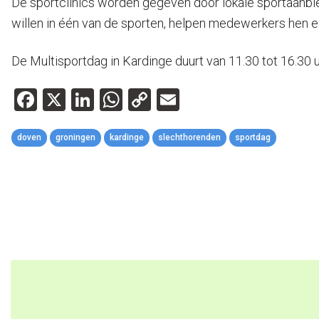
De sportclinics worden gegeven door lokale sportaanbie
willen in één van de sporten, helpen medewerkers hen e
De Multisportdag in Kardinge duurt van 11.30 tot 16.30 uu
Facebook
X
LinkedIn
WhatsApp
Copy
Email
Link
doven
groningen
kardinge
slechthorenden
sportdag