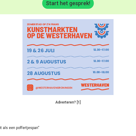
Start het gesprek!
Adverteren? [1]
it als een poffertjespan”