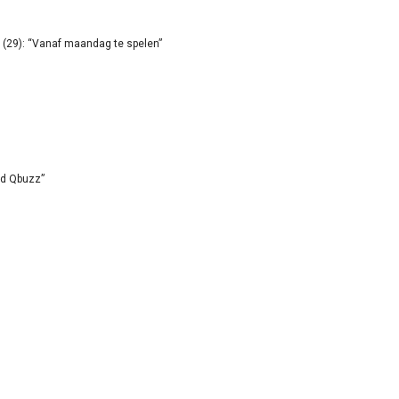
(29): “Vanaf maandag te spelen”
id Qbuzz”