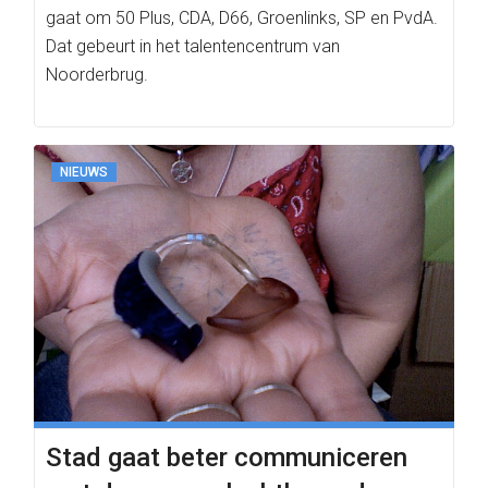
gaat om 50 Plus, CDA, D66, Groenlinks, SP en PvdA.
Dat gebeurt in het talentencentrum van
Noorderbrug.
NIEUWS
Stad gaat beter communiceren