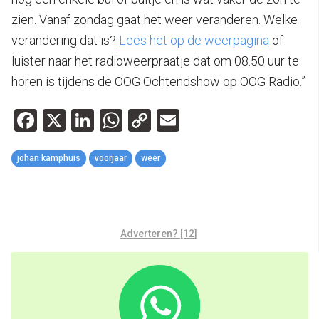
zien. Vanaf zondag gaat het weer veranderen. Welke
verandering dat is?
Lees het op de weerpagina
of
luister naar het radioweerpraatje dat om 08.50 uur te
horen is tijdens de OOG Ochtendshow op OOG Radio.”
Facebook
X
LinkedIn
WhatsApp
Copy
Email
Link
johan kamphuis
voorjaar
weer
Adverteren? [12]