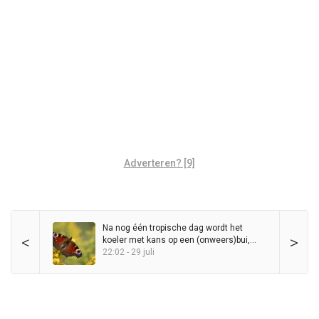
Adverteren? [9]
Na nog één tropische dag wordt het
<
>
koeler met kans op een (onweers)bui,
maar zomer blijft in het zadel
22:02 - 29 juli