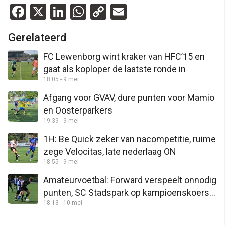
Facebook
X
LinkedIn
WhatsApp
Copy
Email
Link
Gerelateerd
FC Lewenborg wint kraker van HFC’15 en
gaat als koploper de laatste ronde in
18:05 - 9 mei
Afgang voor GVAV, dure punten voor Mamio
en Oosterparkers
19:39 - 9 mei
1H: Be Quick zeker van nacompetitie, ruime
zege Velocitas, late nederlaag ON
18:55 - 9 mei
Amateurvoetbal: Forward verspeelt onnodig
punten, SC Stadspark op kampioenskoers,
18:13 - 10 mei
Groen Geel wacht af