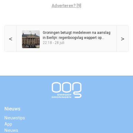
Adverteren? [9]
Groningen betuigt medeleven na aanslag
<
>
in Berlijn: regenboogvlag wappert op
Stadhuis
22:18 - 28 juli
Nieuws
Nieuwstips
App
Nieuws